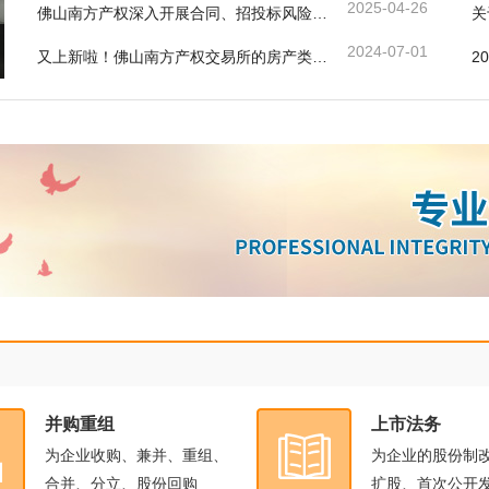
2025-04-26
佛山南方产权深入开展合同、招投标风险防控培训与全面自查工作
2024-07-01
又上新啦！佛山南方产权交易所的房产类交易可享受银行按揭
2
并购重组
上市法务
为企业收购、兼并、重组、
为企业的股份制
合并、分立、股份回购
扩股、首次公开