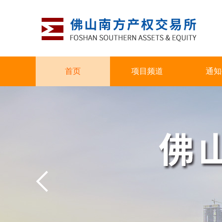
首页
项目频道
通知