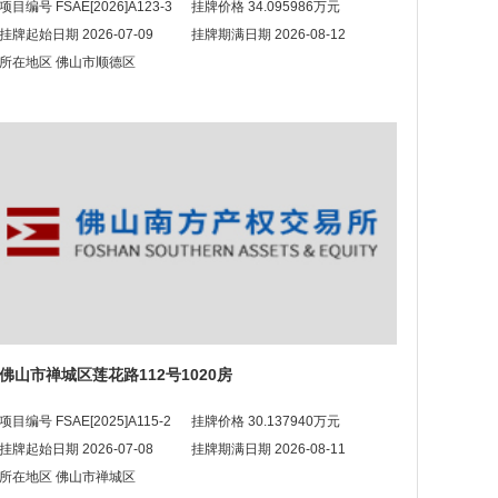
项目编号 FSAE[2026]A123-3
挂牌价格 34.095986万元
挂牌起始日期 2026-07-09
挂牌期满日期 2026-08-12
所在地区 佛山市顺德区
佛山市禅城区莲花路112号1020房
项目编号 FSAE[2025]A115-2
挂牌价格 30.137940万元
挂牌起始日期 2026-07-08
挂牌期满日期 2026-08-11
所在地区 佛山市禅城区