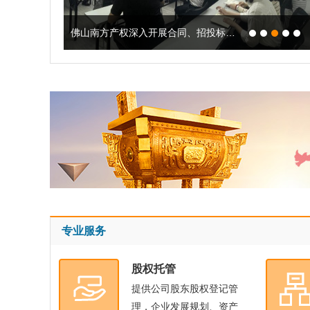
佛山南方产权深入开展合同、招投标风险防控培训与全面自查工作
又上新啦！佛山南方产权交易所的房产类交易可享受银行按揭
专业服务
股权托管
提供公司股东股权登记管
理，企业发展规划、资产