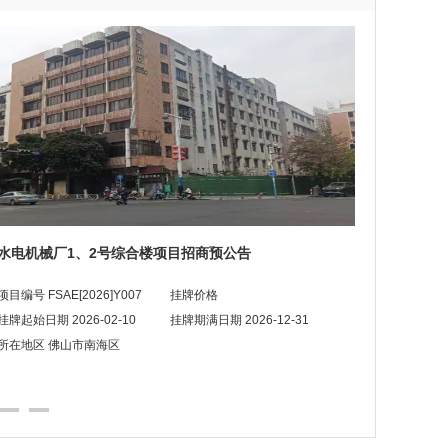
狮南智能仓项目招商预公告
项目编号 FSAE[2026]Y008
挂牌价格
项目编号 FS
挂牌起始日期 2026-02-10
挂牌期满日期 2026-12-31
挂牌起始日期
所在地区 佛山市南海区
所在地区 