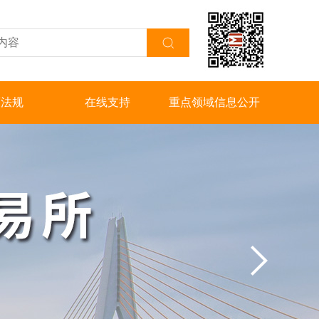
策法规
在线支持
重点领域信息公开