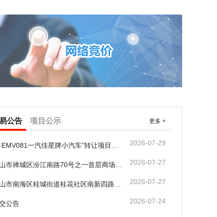
易公告
项目公示
更多 +
2026-07-29
“粤EMV081一汽佳星牌小汽车”转让项目终结挂牌公告
2026-07-27
佛山市禅城区汾江南路70号之一首层商场出租项目终结挂牌公告
2026-07-27
佛山市南海区桂城街道桂花社区南新四路7号首层部分出租项目终结挂牌公告
2026-07-24
交公告