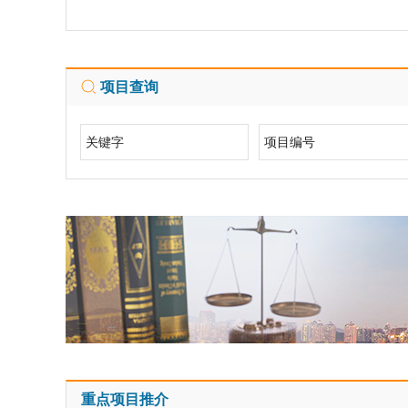
项目查询
关键字
项目编号
重点项目推介