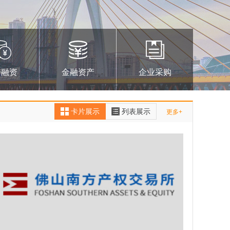
资融资
金融资产
企业采购
卡片展示
列表展示
更多+