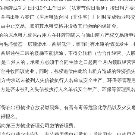
在摘牌成功之日起10个工作日内（法定节假日顺延）按出租方
，并与出租方签订《房屋租赁合同（非住宅）》同时完成物业移
理由中止交易、取消其承租资格并没收其已缴纳的保证金。
标的的原承租方或原占用方在挂牌期满未向佛山南方产权交易所申
的为毛坯状态，房顶渗水，首层低洼，暴雨时有水淹的情况发生，
内首层通往二层的楼梯不能拆除，不得分转租（含合作经营、入
租方是自然人的，承租方必须于合同生效之日起两个月内领取经营
证金并收回该物业，同时，有权追偿由此给出租方造成的经济损
承租方需承诺未被列入失信被执行人名单或安全生产、环保等管理
租方是否未被列入失信被执行人名单或安全生产、环保等管理黑
方不得在出租物业存放易燃易爆、有害有毒等危险化学品以及火灾
不得报名。
需向第三方物业管理公司缴纳管理费。
方需自行申请水电安装，安装费用需自行承担；后续因水、电使用