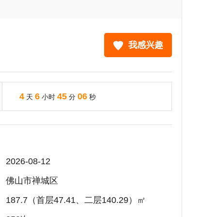
我感兴趣
4
6
45
05
天
小时
分
秒
2026-08-12
佛山市禅城区
187.7（首层47.41、二层140.29）㎡