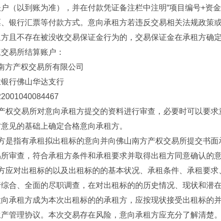
户（以到账为准），并在付款凭证备注栏中注明“项目编号+资金
票、银行汇票等付款方式。意向承租方若违反交易相关法规政策
租方且不存在被没收交易保证金行为的，交易保证金在承租方确定
权交易所结算账户：
南方产权交易所有限公司
业银行佛山华达支行
001040084467
方产权交易所对意向承租方提交的资料进行审查，必要时可以要求
方意见的基础上确定合格意向承租方。
租方是指有承租拟出租标的意向并向佛山南方产权交易所提交书面
易所审查，符合承租方条件和承租要求并取得出租方同意确认的
租方应对出租标的以及出租标的的基本状况、承租条件、承租要求
行综合、全面的尽职调查，在对出租标的的历史情况、现状和潜
意向承租方成为本次出租标的的承租方，应按现状接受出租标的
生产管理协议。本次交易存在风险，意向承租方应充分了解清楚