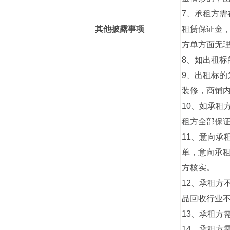
7、承租方需
其他披露事项
租赁保证金
方单方面无
8、如出租
9、出租标
装修，商铺
10、如承
租方全部保
11、意向
单，意向承
方核实。
12、承租
品回收行业
13、承租方
14、承租