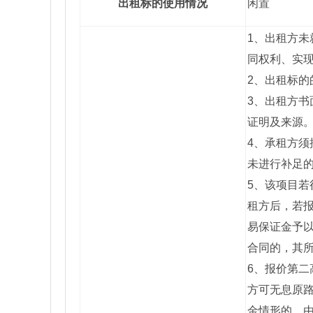
出租标的使用情况
闲置
1、出租方
同权利、实
2、出租标
3、出租方
证明及来源
4、承租方
未进行补足
5、该项目
租方后，若
易保证金予
合同的，其
6、报价第
方可无息原
金情形的，