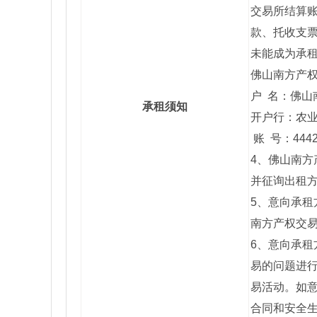
交易所结算账
款、托收支
未能成为承
佛山南方产
户 名：佛山
承租须知
开户行：农
账 号：44422
4、佛山南
并征询出租
5、意向承
南方产权交
6、意向承
易的问题进
易活动。如
合同和安全