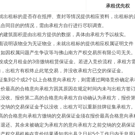
承租优先权
未就出租标的是否存在抵押、查封等情况提供相应资料，出租标的
现合同目的的情况，需由承租方自行进行尽职调查。
的的建筑面积是由出租方提供的数据，具体由承租方予以核实。
书面说明该物业为无证物业，未就出租标的提供相应权属证明文件
。如因权属问题产生争议等与佛山南方产权交易所有限公司无关
须按成交月租金的3倍缴纳租赁保证金。若进入竞价流程，承租方
的，出租方有权终止此笔交易，并没收承租方已交的保证金。
若征集到2个或2个以上合格意向承租方，则需通过网络竞价确定
报价最高的合格意向承租方因其原因在规定时间内未与出租方签
以没收。报价第二高的合格意向承租方自动确认为承租方，报价
所交纳的交易保证金予以没收，出租方可以重新挂牌征集承租方
二高的合格意向承租方缴纳的交易保证金须在报价最高合格意向承
路退还。其余未被确定为承租方的意向承租方之前交纳的交易保
由产权交易机构在竞价结果通知书出具之日起5个工作日内无息原