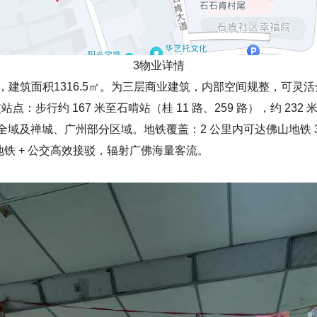
3物业详情
0㎡，建筑面积1316.5㎡。为三层商业建筑，内部空间规整，可
行约 167 米至石啃站（桂 11 路、259 路），约 232 米
城全域及禅城、广州部分区域。地铁覆盖：2 公里内可达佛山地铁 3
），地铁 + 公交高效接驳，辐射广佛海量客流。