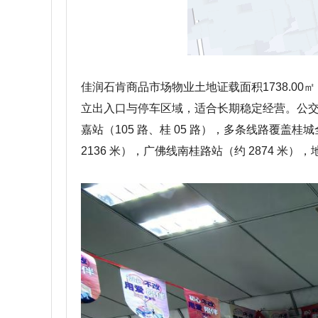
佳润石肯商品市场物业土地证载面积1738.0
立出入口与停车区域，适合长期稳定经营。公交站点：步
嘉站（105 路、桂 05 路），多条线路覆盖桂
2136 米），广佛线南桂路站（约 2874 米